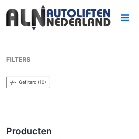
Ga
naar
de
inhoud
FILTERS
Gefilterd (10)
Producten