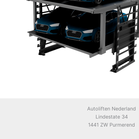
Autoliften Nederland
Lindestate 34
1441 ZW Purmerend