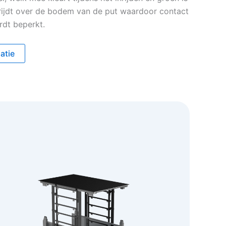
t rijdt over de bodem van de put waardoor contact
rdt beperkt.
atie