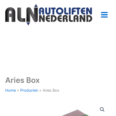
Ga
naar
de
inhoud
Aries Box
Home
Producten
Aries Box