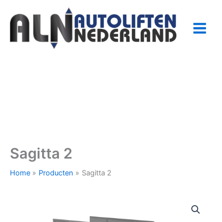
Ga
naar
de
inhoud
Sagitta 2
Home
Producten
Sagitta 2